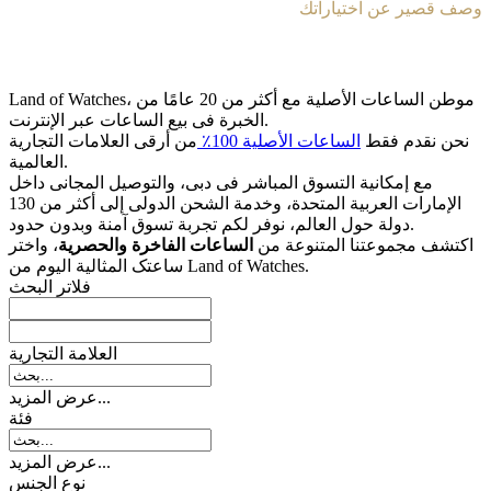
وصف قصير عن اختياراتك
Land of Watches، موطن الساعات الأصلیة مع أکثر من 20 عامًا من
الخبرة فی بیع الساعات عبر الإنترنت.
نحن نقدم فقط
الساعات الأصلیة 100٪
من أرقى العلامات التجاریة
العالمیة.
مع إمکانیة التسوق المباشر فی دبی، والتوصیل المجانی داخل
الإمارات العربیة المتحدة، وخدمة الشحن الدولی إلى أکثر من 130
دولة حول العالم، نوفر لکم تجربة تسوق آمنة وبدون حدود.
اکتشف مجموعتنا المتنوعة من
الساعات الفاخرة والحصریة
، واختر
ساعتک المثالیة الیوم من Land of Watches.
فلاتر البحث
العلامة التجارية
عرض المزيد...
فئة
عرض المزيد...
نوع الجنس