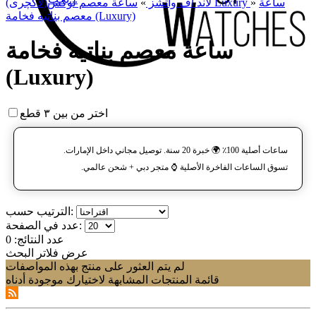
ساعة
»
ساعة معصم لوکس(لاکچری) Luxury
لاند آف واتشز
»
معصم بناتیه فخامة (Luxury)
ساعة معصم بناتیه فخامة
(Luxury)
اختر من بين ٣ قطع
ساعات أصلية 100٪ 🌍 خبرة 20 سنة. توصيل مجاني داخل الإمارات.
تسوق الساعات الفاخرة الأصلية ⌚️ متجر دبي + شحن عالمي.
الترتيب حسب:
عدد في الصفحة:
عدد النتائج:
0
عرض فلاتر البحث
لم يتم العثور على منتج بهذه المواصفات
قائمة المنتجات المشابهة لاختيارك موجودة أدناه