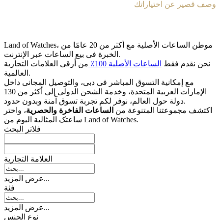
وصف قصير عن اختياراتك
Land of Watches، موطن الساعات الأصلیة مع أکثر من 20 عامًا من
الخبرة فی بیع الساعات عبر الإنترنت.
نحن نقدم فقط
الساعات الأصلیة 100٪
من أرقى العلامات التجاریة
العالمیة.
مع إمکانیة التسوق المباشر فی دبی، والتوصیل المجانی داخل
الإمارات العربیة المتحدة، وخدمة الشحن الدولی إلى أکثر من 130
دولة حول العالم، نوفر لکم تجربة تسوق آمنة وبدون حدود.
اکتشف مجموعتنا المتنوعة من
الساعات الفاخرة والحصریة
، واختر
ساعتک المثالیة الیوم من Land of Watches.
فلاتر البحث
العلامة التجارية
عرض المزيد...
فئة
عرض المزيد...
نوع الجنس