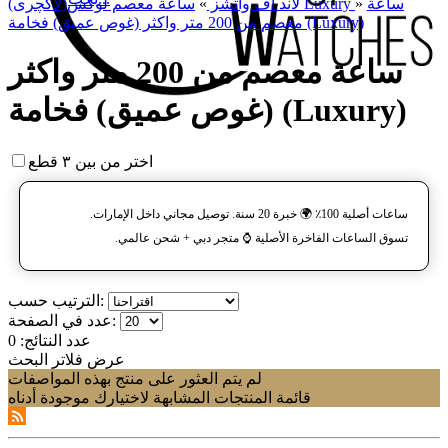
ساعة
»
ساعة معصم لوکس(لاکچری) Luxury
لاند آف واتشز
»
معصم من 200 متر واکثر (غوص عميق) فخامة (Luxury)
ساعة معصم من 200 متر واکثر
(غوص عميق) فخامة (Luxury)
اختر من بين ٣ قطع
ساعات أصلية 100٪ 🌍 خبرة 20 سنة. توصيل مجاني داخل الإمارات.
تسوق الساعات الفاخرة الأصلية ⌚️ متجر دبي + شحن عالمي.
الترتيب حسب:
عدد في الصفحة:
عدد النتائج:
0
عرض فلاتر البحث
لم يتم العثور على منتج بهذه المواصفات
قائمة المنتجات المشابهة لاختيارك موجودة أدناه