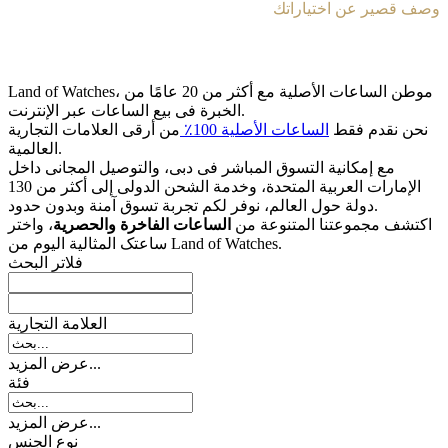
وصف قصير عن اختياراتك
Land of Watches، موطن الساعات الأصلیة مع أکثر من 20 عامًا من
الخبرة فی بیع الساعات عبر الإنترنت.
نحن نقدم فقط
الساعات الأصلیة 100٪
من أرقى العلامات التجاریة
العالمیة.
مع إمکانیة التسوق المباشر فی دبی، والتوصیل المجانی داخل
الإمارات العربیة المتحدة، وخدمة الشحن الدولی إلى أکثر من 130
دولة حول العالم، نوفر لکم تجربة تسوق آمنة وبدون حدود.
اکتشف مجموعتنا المتنوعة من
الساعات الفاخرة والحصریة
، واختر
ساعتک المثالیة الیوم من Land of Watches.
فلاتر البحث
العلامة التجارية
عرض المزيد...
فئة
عرض المزيد...
نوع الجنس