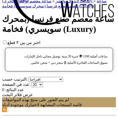
ساعة
»
ساعة معصم لوکس(لاکچری) Luxury
لاند آف واتشز
»
معصم صنع فرنسا (بمحرك سويسري) فخامة (Luxury)
ساعة معصم صنع فرنسا (بمحرك
سويسري) فخامة (Luxury)
اختر من بين ٣ قطع
ساعات أصلية 100٪ 🌍 خبرة 20 سنة. توصيل مجاني داخل الإمارات.
تسوق الساعات الفاخرة الأصلية ⌚️ متجر دبي + شحن عالمي.
الترتيب حسب:
عدد في الصفحة:
عدد النتائج:
0
عرض فلاتر البحث
لم يتم العثور على منتج بهذه المواصفات
قائمة المنتجات المشابهة لاختيارك موجودة أدناه