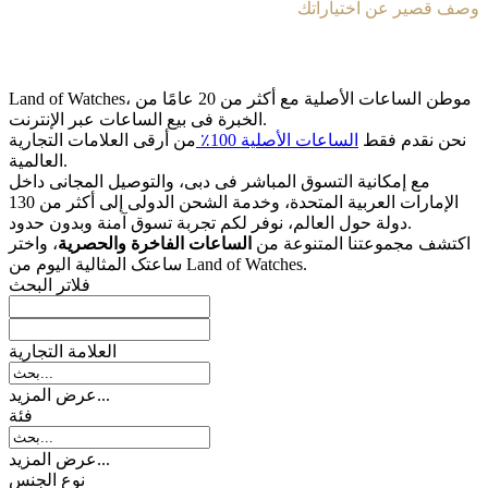
وصف قصير عن اختياراتك
Land of Watches، موطن الساعات الأصلیة مع أکثر من 20 عامًا من
الخبرة فی بیع الساعات عبر الإنترنت.
نحن نقدم فقط
الساعات الأصلیة 100٪
من أرقى العلامات التجاریة
العالمیة.
مع إمکانیة التسوق المباشر فی دبی، والتوصیل المجانی داخل
الإمارات العربیة المتحدة، وخدمة الشحن الدولی إلى أکثر من 130
دولة حول العالم، نوفر لکم تجربة تسوق آمنة وبدون حدود.
اکتشف مجموعتنا المتنوعة من
الساعات الفاخرة والحصریة
، واختر
ساعتک المثالیة الیوم من Land of Watches.
فلاتر البحث
العلامة التجارية
عرض المزيد...
فئة
عرض المزيد...
نوع الجنس