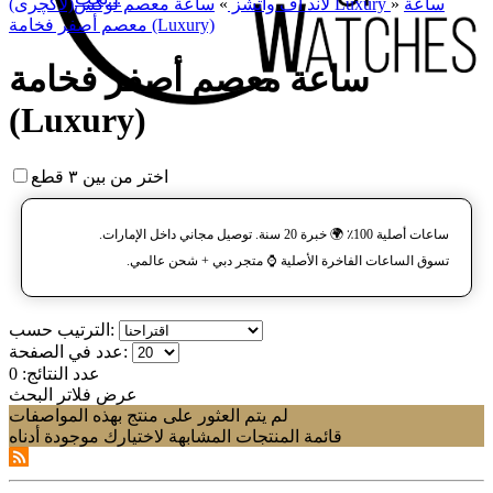
ساعة
»
ساعة معصم لوکس(لاکچری) Luxury
لاند آف واتشز
»
معصم أصفر فخامة (Luxury)
ساعة معصم أصفر فخامة
(Luxury)
اختر من بين ٣ قطع
ساعات أصلية 100٪ 🌍 خبرة 20 سنة. توصيل مجاني داخل الإمارات.
تسوق الساعات الفاخرة الأصلية ⌚️ متجر دبي + شحن عالمي.
الترتيب حسب:
عدد في الصفحة:
عدد النتائج:
0
عرض فلاتر البحث
لم يتم العثور على منتج بهذه المواصفات
قائمة المنتجات المشابهة لاختيارك موجودة أدناه